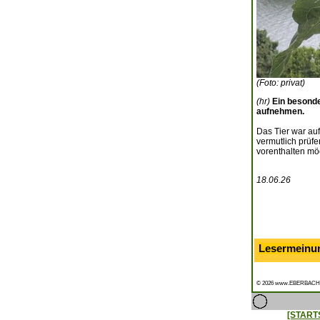
(Foto: privat)
(hr)
Ein besonde
aufnehmen.
Das Tier war au
vermutlich prüfe
vorenthalten mö
18.06.26
Lesermeinu
© 2026 www.EBERBACH
[START