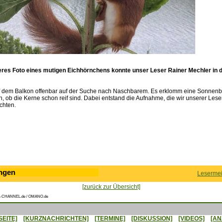
res Foto eines mutigen Eichhörnchens konnte unser Leser Rainer Mechler in 
f dem Balkon offenbar auf der Suche nach Naschbarem. Es erklomm eine Sonnenb
n, ob die Kerne schon reif sind. Dabei entstand die Aufnahme, die wir unserer Leser
chten.
ngen
Lesermei
[zurück zur Übersicht]
-CHANNEL.de / OMANO.de
SEITE]
[KURZNACHRICHTEN]
[TERMINE]
[DISKUSSION]
[VIDEOS]
[AN