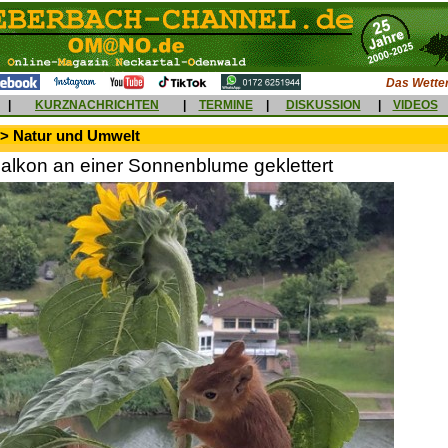
Das Wetter
|
KURZNACHRICHTEN
|
TERMINE
|
DISKUSSION
|
VIDEOS
 > Natur und Umwelt
alkon an einer Sonnenblume geklettert