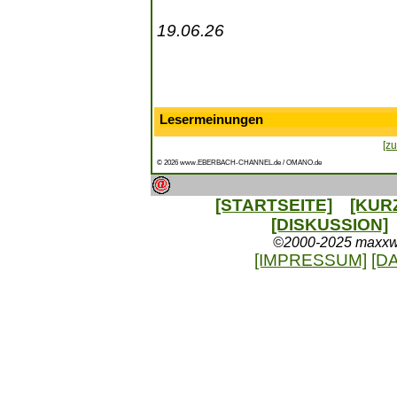
19.06.26
Lesermeinungen
[zu
© 2026 www.EBERBACH-CHANNEL.de / OMANO.de
[STARTSEITE]
[KUR
[DISKUSSION]
©2000-2025 maxxweb
[IMPRESSUM]
[D