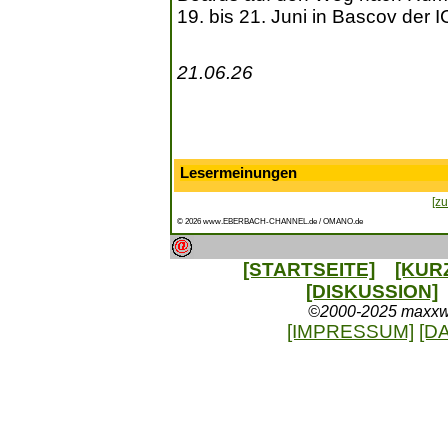
19. bis 21. Juni in Bascov der 
21.06.26
Lesermeinungen
[zu
© 2026 www.EBERBACH-CHANNEL.de / OMANO.de
[STARTSEITE]
[KUR
[DISKUSSION]
©2000-2025 maxxweb
[IMPRESSUM]
[D