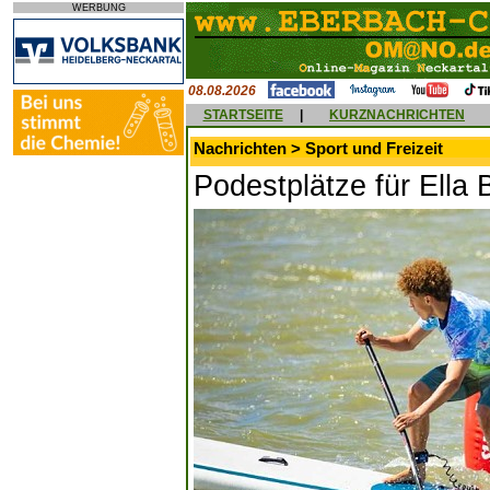
WERBUNG
08.08.2026
STARTSEITE
|
KURZNACHRICHTEN
Nachrichten > Sport und Freizeit
Podestplätze für Ella