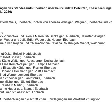
ngen des Standesamts Eberbach über beurkundete Geburten, Eheschließunge
Mai 2026:
Elfriede Weis, Eberbach, Tochter von Theresa Weis geb. Wagner (Eberbach) und Ph
en:
ick Zibuschka und Svenja Maren Zibuschka geb. Auerbach, Helmstadt-Bargen
on Weber und Julia Edith Weber geb. Neuner, Eberbach
uel Sven Rojahn und Chiara-Sophia Catalina Rojahn geb. Wendt, Waldbrunn
mut Oskar Beisel, Heddesbach
z Josef Grieser, Eberbach
a Käthe Walter geb. Augsburger, Neckarsteinach
s Erna Kempf-Zeipelt geb. Kempf, Eberbach
a Elisabeth Köhler geb. Fischer, Eberbach
 Johanna Heilmann geb. Platt, Eberbach
fried Werner Lempert, Eberbach
ia Schneider geb. Jantoschka, Eberbach
ne Michel geb. Siefert, Eberbach
 Reinhard Martini, Eberbach
ianne Huber geb. Stumpf, Eberbach
ut Friedrich Allespach, Lobbach
Eberbach liegen die schriftlichen Einwilligungen zur Veröffentlichung vor.