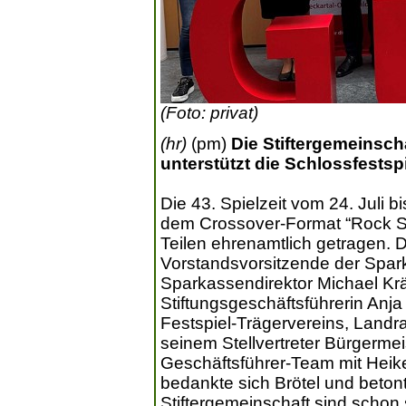
(Foto: privat)
(hr)
(pm)
Die Stiftergemeinsc
unterstützt die Schlossfestsp
Die 43. Spielzeit vom 24. Juli b
dem Crossover-Format “Rock S
Teilen ehrenamtlich getragen. 
Vorstandsvorsitzende der Spar
Sparkassendirektor Michael K
Stiftungsgeschäftsführerin Anj
Festspiel-Trägervereins, Landr
seinem Stellvertreter Bürgerm
Geschäftsführer-Team mit Heik
bedankte sich Brötel und beton
Stiftergemeinschaft sind schon 