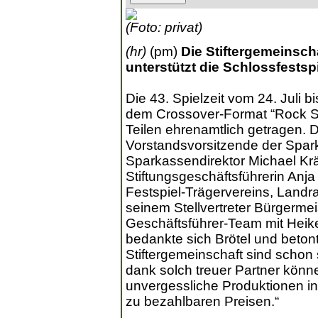
(Foto: privat)
(hr)
(pm)
Die Stiftergemeinsc
unterstützt die Schlossfestsp
Die 43. Spielzeit vom 24. Juli b
dem Crossover-Format “Rock S
Teilen ehrenamtlich getragen. 
Vorstandsvorsitzende der Spar
Sparkassendirektor Michael K
Stiftungsgeschäftsführerin Anj
Festspiel-Trägervereins, Landr
seinem Stellvertreter Bürgerm
Geschäftsführer-Team mit Heik
bedankte sich Brötel und beton
Stiftergemeinschaft sind schon 
dank solch treuer Partner könn
unvergessliche Produktionen i
zu bezahlbaren Preisen.“