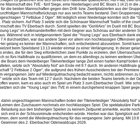
lagen zu gewinnen und sich direkt fürs Halbfinale qualifizieren. Auf Platz zwei un
ine Mannschaft des TVE - fünf Siege, eine Niederlage) und BC Boars 1 (4:2) in di
s für die beiden Mannschaften gegen den Dritt- bzw. Zweitplatzierten aus der Grupp
kurzfristigen Mannschaftsrückzugs nur aus sechs Teams bestand. Den Gruppensie
ngeschlagen “2 Fettsäue 2 Oger“. Mit lediglich einer Niederlage konnten sich die “Go
 Platz sichern. Auf Platz 3 setzte sich die Schönauer Mannschaft “ballin of the cou
nschaft des TV Eberbach durch. Somit spielten die “GorillAirs” im Duell mit BC Boa
Young Legs” im Aufeinandertreffen mit dem Gegner aus Schönau auf der anderen Sei
 aus. Während sich in letztgenanntem Spiel die “Young Legs” aus Eberbach dank ei
 7:4 durchsetzten, war das andere Spiel vor allem von hochklassigen Offensiven ge
Her gelang es keiner der Mannschaften, sich entscheidend abzusetzen. Somit ka
ielzeit beim Spielstand 13:13 wieder einmal zu einer Verlängerung. In dieser gel
 erstes, die für den Sieg erforderlichen zwei Punkte zu erzielen, den Überraschu
ch so fürs Halbfinale zu qualifizieren, un dem es allerdings zu keinen weiteren Ü
die Boars dem Heidelberger Titelverteidiger lange Zeit einen harten Kampf boten 
lteten, setzte sich “Absolutely Not” am Ende mit 9:7 durch. Im anderen Halbfinale 
haft “2 Fettsäue 2 Oger“, die aufgrund des frühen Ausscheidens bei der Premiere
m vergangenen Jahr auf Wiedergutmachung bedacht waren, nichts anbrennen zu 
” setzte sich das Team mit 12:7 durch. Nachdem die beiden Teams bereits in der
offen waren, kam es also auch im Spiel um Platz 3 zum Eberbacher Duell. Wie scho
etzten sich die “Young Legs” des TVE in einem durchgehend knappen Spiel geg
s dahin ungeschlagenen Mannschaften boten der Titelverteidiger “Absolutely Not“ 
Leimen den Zuschauern nochmals ein hochklassiges Spiel. Die spektakuläre Parti
e Belastung aus den bisherigen Spielen zu keinem Zeitpunkt anmerkte, wurde noch
r sich erst in der Schlussminute entscheiden würde. Hierbei war das Spielglück auf
eimen, dem somit die Wiedergutmachung für das vergangene Jahr gelang. Mit 10:8 k
 Gewinner des 2. Eberbacher Odenwaldcups 2026.