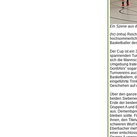
Ein Szene aus de
(hr)
(mha) Reichl
hochsommerliche
Basketballer d
Der Cup ist ein 
spannenden Turn
sich die Manns
Umgebung traten
GorillAirs” sog
Turnvereins au
Basketballern, 
eingeführte Trin
Geschehen auf 
Über den ganzen 
beiden Siebener
Erste der beiden 
Gruppen A und B
aus. Dementspre
bleiben sollte. 
ihnen, den Titel
schweren Wurf i
Eberbacher mehr
einer entschlos