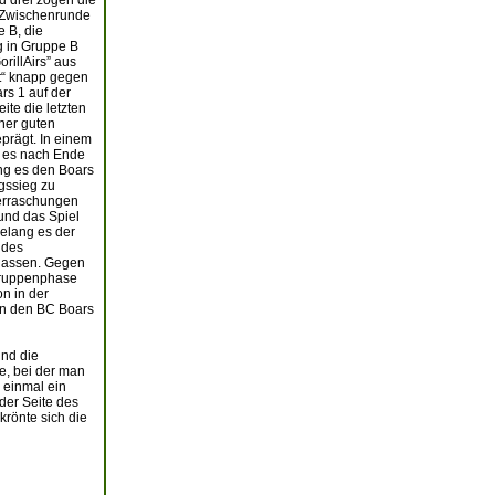
d drei zogen die
e Zwischenrunde
e B, die
g in Gruppe B
rillAirs” aus
rt“ knapp gegen
rs 1 auf der
te die letzten
ner guten
prägt. In einem
m es nach Ende
ang es den Boars
ngssieg zu
berraschungen
und das Spiel
gelang es der
 des
lassen. Gegen
 Gruppenphase
n in der
en den BC Boars
und die
e, bei der man
 einmal ein
 der Seite des
rönte sich die