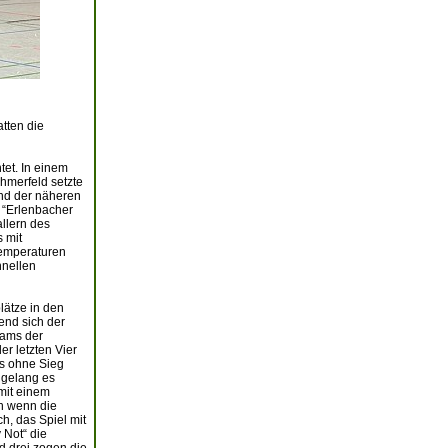
tten die
tet. In einem
hmerfeld setzte
nd der näheren
 “Erlenbacher
llern des
 mit
Temperaturen
hnellen
lätze in den
end sich der
Teams der
r letzten Vier
s ohne Sieg
 gelang es
 mit einem
ch wenn die
h, das Spiel mit
 Not“ die