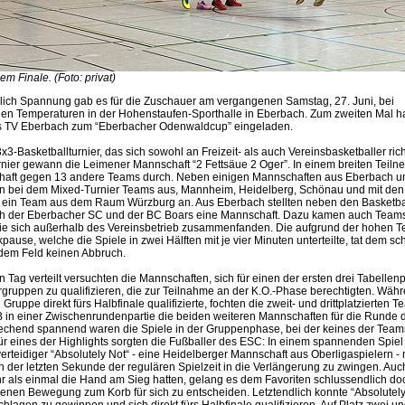
m Finale. (Foto: privat)
ich Spannung gab es für die Zuschauer am vergangenen Samstag, 27. Juni, bei
n Temperaturen in der Hohenstaufen-Sporthalle in Eberbach. Zum zweiten Mal ha
es TV Eberbach zum “Eberbacher Odenwaldcup” eingeladen.
3x3-Basketballturnier, das sich sowohl an Freizeit- als auch Vereinsbasketballer rich
ier gewann die Leimener Mannschaft “2 Fettsäue 2 Oger”. In einem breiten Teilne
chaft gegen 13 andere Teams durch. Neben einigen Mannschaften aus Eberbach u
 bei dem Mixed-Turnier Teams aus, Mannheim, Heidelberg, Schönau und mit den
ar ein Team aus dem Raum Würzburg an. Aus Eberbach stellten neben den Basketba
ch der Eberbacher SC und der BC Boars eine Mannschaft. Dazu kamen auch Teams
die sich außerhalb des Vereinsbetrieb zusammenfanden. Die aufgrund der hohen 
kpause, welche die Spiele in zwei Hälften mit je vier Minuten unterteilte, tat dem sc
dem Feld keinen Abbruch.
Tag verteilt versuchten die Mannschaften, sich für einen der ersten drei Tabellenp
gruppen zu qualifizieren, die zur Teilnahme an der K.O.-Phase berechtigten. Währ
Gruppe direkt fürs Halbfinale qualifizierte, fochten die zweit- und drittplatzierten 
 in einer Zwischenrundenpartie die beiden weiteren Mannschaften für die Runde de
chend spannend waren die Spiele in der Gruppenphase, bei der keines der Team
Für eines der Highlights sorgten die Fußballer des ESC: In einem spannenden Spiel
verteidiger “Absolutely Not“ - eine Heidelberger Mannschaft aus Oberligaspielern -
n der letzten Sekunde der regulären Spielzeit in die Verlängerung zu zwingen. Au
 als einmal die Hand am Sieg hatten, gelang es dem Favoriten schlussendlich doc
senen Bewegung zum Korb für sich zu entscheiden. Letztendlich konnte “Absolutely