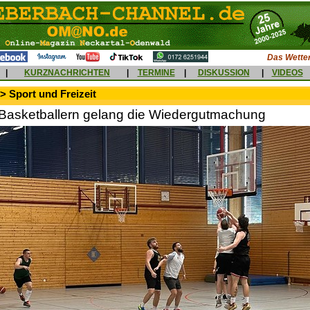
Das Wetter
|
KURZNACHRICHTEN
|
TERMINE
|
DISKUSSION
|
VIDEOS
> Sport und Freizeit
Basketballern gelang die Wiedergutmachung