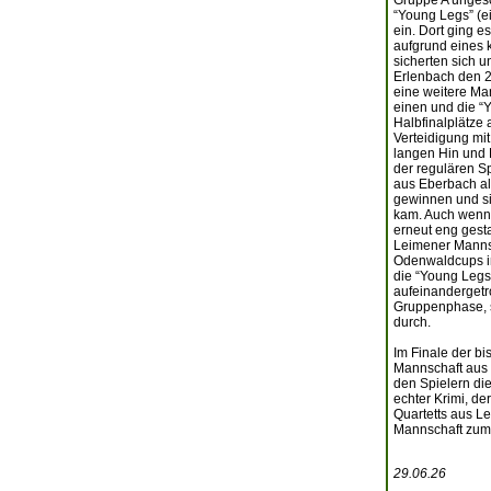
Gruppe A ungesch
“Young Legs” (e
ein. Dort ging e
aufgrund eines 
sicherten sich u
Erlenbach den 2.
eine weitere Man
einen und die “
Halbfinalplätze
Verteidigung mit
langen Hin und 
der regulären Sp
aus Eberbach als
gewinnen und si
kam. Auch wenn 
erneut eng gesta
Leimener Mannsc
Odenwaldcups i
die “Young Legs
aufeinandergetr
Gruppenphase, s
durch.
Im Finale der bi
Mannschaft aus 
den Spielern di
echter Krimi, de
Quartetts aus L
Mannschaft zum
29.06.26