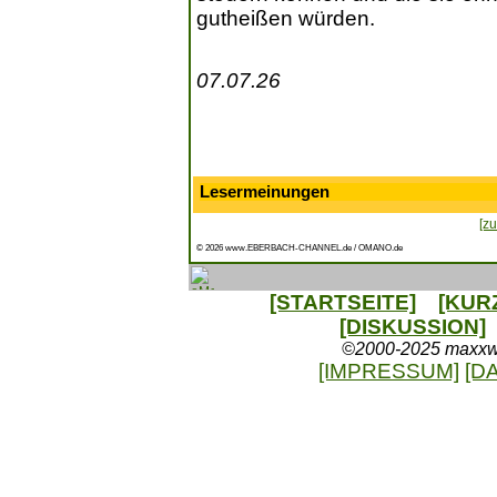
gutheißen würden.
07.07.26
Lesermeinungen
[zu
© 2026 www.EBERBACH-CHANNEL.de / OMANO.de
[STARTSEITE]
[KUR
[DISKUSSION]
©2000-2025 maxxweb
[IMPRESSUM]
[D