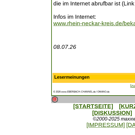
die im Internet abrufbar ist (Link 
Infos im Internet:
www.rhein-neckar-kreis.de/be
08.07.26
Lesermeinungen
[zu
© 2026 www.EBERBACH-CHANNEL.de / OMANO.de
[STARTSEITE]
[KUR
[DISKUSSION]
©2000-2025 maxxweb
[IMPRESSUM]
[D