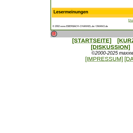
Lesermeinungen
[zu
© 2002 www.EBERBACH-CHANNEL.de / OMANO.de
[STARTSEITE]
[KUR
[DISKUSSION]
©2000-2025 maxxweb
[IMPRESSUM]
[D