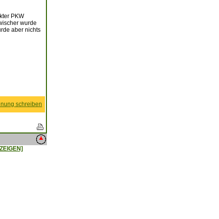
rkter PKW
wischer wurde
rde aber nichts
nung schreiben
ZEIGEN]