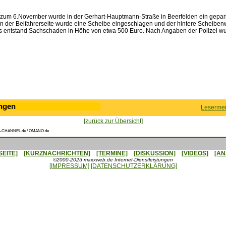
 zum 6.November wurde in der Gerhart-Hauptmann-Straße in Beerfelden ein gepa
n der Beifahrerseite wurde eine Scheibe eingeschlagen und der hintere Scheiben
 entstand Sachschaden in Höhe von etwa 500 Euro. Nach Angaben der Polizei wu
ngen
Lesermei
[zurück zur Übersicht]
-CHANNEL.de / OMANO.de
SEITE]
[KURZNACHRICHTEN]
[TERMINE]
[DISKUSSION]
[VIDEOS]
[AN
©2000-2025 maxxweb.de Internet-Dienstleistungen
[IMPRESSUM]
[DATENSCHUTZERKLÄRUNG]