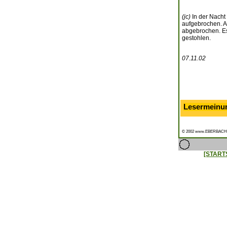
(jc)
In der Nacht
aufgebrochen. A
abgebrochen. Es
gestohlen.
07.11.02
Lesermeinu
© 2002 www.EBERBACH
[START