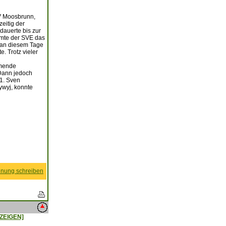
SV Moosbrunn,
eitig der
dauerte bis zur
immte der SVE das
r an diesem Tage
e. Trotz vieler
mmende
 Dann jedoch
:1. Sven
ywyj, konnte
nung schreiben
ZEIGEN]