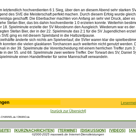
em letztendlich hochverdienten 6:1 Sieg, über den an diesem Abend sehr starken 
gend des SVE die Meisterschaft perfekt machen. Durch diesem Erfolg wurde gleichz
Kreisliga geschafft. Die Eberbacher machten von Anfang an sehr viel Druck, aber es 
ehe Stefan Bier, das bis dahin hochverdiente 1:0 erzielen konnte. Weiterhin best
der 18. Spielminute erzielte der SV Moosbrunn den Ausgleich. Wiederum war es de
gten Stefan Bier, der in der 22. Spielminute das 2:1 für die SV Jugendlichen erzielt
 SVE ging es mit diesem Spielstand in die Halbzeitpause.
pielhälfte änderte sich nichts am Spielverlauf, die SVler waren klar die spielbesti
h konnten die vielen glasklaren Torchancen auch weiterhin nicht genutzt werden.
ali in der 39. Spielminute die Vorentscheidung mit einem herrlichen Treffer zum 3
e in der 55. und 68. Spielminute zwei weitere Treffer. Der Torwart des SV, Daniel S
 Spielminute einen Handelfmeter für seine Mannschaft verwandeln.
ngen
Lesermei
[zurück zur Übersicht]
-CHANNEL.de / OMANO.de
SEITE]
[KURZNACHRICHTEN]
[TERMINE]
[DISKUSSION]
[VIDEOS]
[AN
©2000-2025 maxxweb.de Internet-Dienstleistungen