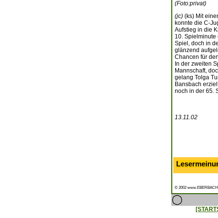
(Foto:privat)
(jc)
(ks) Mit ein
konnte die C-Ju
Aufstieg in die 
10. Spielminute 
Spiel, doch in 
glänzend aufgele
Chancen für den
In der zweiten S
Mannschaft, doc
gelang Tolga Tun
Bansbach erzielt
noch in der 65.
13.11.02
Lesermeinu
© 2002 www.EBERBACH
[START