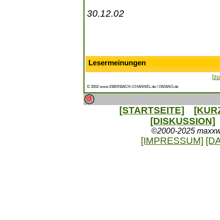
30.12.02
Lesermeinungen
[zu
© 2002 www.EBERBACH-CHANNEL.de / OMANO.de
[STARTSEITE]
[KUR
[DISKUSSION]
©2000-2025 maxxweb
[IMPRESSUM]
[D