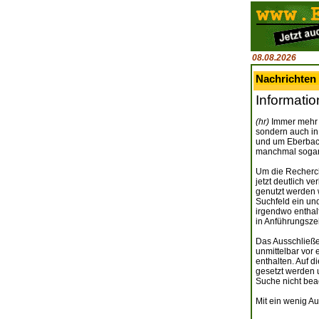
08.08.2026
Nachrichten 
Informatio
(hr)
Immer mehr 
sondern auch in
und um Eberbach
manchmal sogar 
Um die Recherch
jetzt deutlich v
genutzt werden 
Suchfeld ein un
irgendwo enthal
in Anführungszei
Das Ausschließe
unmittelbar vor 
enthalten. Auf 
gesetzt werden 
Suche nicht bea
Mit ein wenig Au