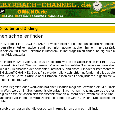
> Kultur und Bildung
nen schneller finden
Nutzer des EBERBACH-CHANNEL wollen nicht nur die tagesaktuellen Nachrichten
 den älteren Artikeln stöbern und nach Informationen suchen. Immerhin ist das Zei
 seit Mai 2000 fast lückenlos in unserem Online-Magazin zu finden, häufig auch mi
mit Videomaterial.
e in der Vielzahl von Artikeln zu erleichtern, wurde die Suchfunktion im EBE
erbessert. Das Feld "Nachrichtensuche" oben rechts auf der Startseite kann nun ähn
wie die Suchmasken der bekannten Internet-Suchdienste. Gibt der Nutzer mehrere
d klickt auf "CHANNEL-Suche", so werden alle Nachrichten gefunden, die jedes di
ten. Ganze Sätze, Satzteile oder Phrasen lassen sich finden, indem die gesuchte 
chen (") gesetzt wird.
n von Begriffen oder Wortkombinationen ist auch möglich: Setzt man ein Minuszeic
ein Wort, werden im Suchergebnis diejenigen Nachrichten nicht angezeigt, die die
die gleiche Weise lassen sich Wortkombinationen ausschließen, wenn sie in Anführ
und direkt vor ihnen ein Minuszeichen eingegeben wird. Groß- und Kleinschreibun
chtet.
sprobieren lassen sich die gesuchten Informationen dann schnell finden.