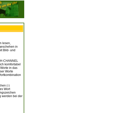
 lesen,
tgeschehen in
t Bild- und
RBACH-CHANNEL
lich komfortabel
 Worte in das
eser Worte
Wortkombination
hen (-)
ses Wort
ungszeichen
g werden bei der