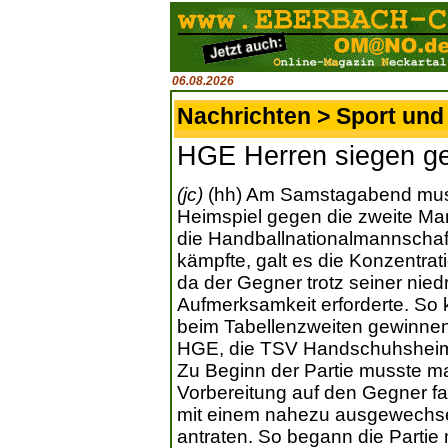
06.08.2026
Nachrichten > Sport und 
HGE Herren siegen g
(jc)
(hh) Am Samstagabend muss
Heimspiel gegen die zweite Ma
die Handballnationalmannschaft
kämpfte, galt es die Konzentrat
da der Gegner trotz seiner niedr
Aufmerksamkeit erforderte. So
beim Tabellenzweiten gewinnen
HGE, die TSV Handschuhsheim,
Zu Beginn der Partie musste m
Vorbereitung auf den Gegner f
mit einem nahezu ausgewechsel
antraten. So begann die Partie