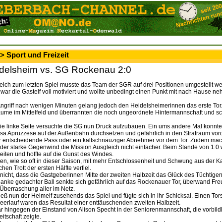
> Sport und Freizeit
delsheim vs. SG Rockenau 2:0
leich zum letzten Spiel musste das Team der SGR auf drei Positionen umgestellt w
 war die Gastelf voll motiviert und wollte unbedingt einen Punkt mit nach Hause n
Angriff nach wenigen Minuten gelang jedoch den Heidelsheimerinnen das erste Tor.
äume im Mittelfeld und überrannten die noch ungeordnete Hintermannschaft und s
die linke Seite versuchte die SG nun Druck aufzubauen. Ein ums andere Mal konnte
ssa Apruzzese auf der Außenbahn durchsetzen und gefährlich in den Strafraum vor
er entscheidende Pass oder ein kaltschnäuziger Abnehmer vor dem Tor. Zudem mac
 der starke Gegenwind die Mission Ausgleich nicht einfacher. Beim Stande von 1:0
Seiten und hoffte auf die Gunst des Windes.
n, wie so oft in dieser Saison, mit mehr Entschlossenheit und Schwung aus der 
hen Trott der ersten Hälfte verfiel.
icht, dass die Gastgeberinnen Mitte der zweiten Halbzeit das Glück des Tüchtigen 
 Flanke gedachter Ball senkte sich gefährlich auf das Rockenauer Tor, überwand Fr
 Überraschung aller im Netz.
eß nun der Heimelf zusehends das Spiel und fügte sich in ihr Schicksal. Einen To
Leerlauf waren das Resultat einer enttäuschenden zweiten Halbzeit.
ar hingegen der Einstand von Alison Specht in der Seniorenmannschaft, die vorbild
itschaft zeigte.