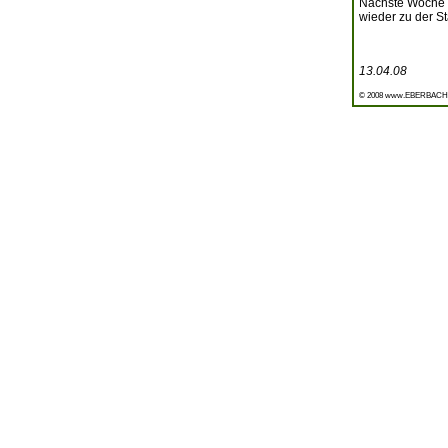
Nächste Woche k
wieder zu der S
13.04.08
© 2008 www.EBERBACH