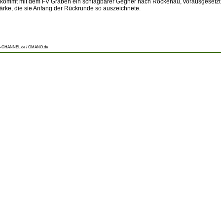
ommt mit dem FV Graben ein schlagbarer Gegner nach Rockenau, vorausgesetzt 
tärke, die sie Anfang der Rückrunde so auszeichnete.
-CHANNEL.de / OMANO.de