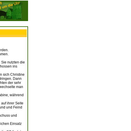
erden.
ehmen.
 Sie nutzten die
chossen ins
n sich Christine
dringen. Dann
hten der sehr
 wechselte man
Kabine, während
auf ihrer Seite
eund und Feind
rschuss und
lichen Einsatz