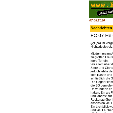
07.08.2026
Nachrichten 
FC 07 Hei
(jc)
(ca) Im Verg
Nichtsdestotrotz
Mit dem ersten 
zu großen Freir
leere Tor ein.
Vor allem über 
Steck und Clari
jedoch fehlte d
tiefe Rasen und
schließlich die 
Die Gegner kame
die SG dem gleic
Da wunderte es n
hatten. Ein als
und landete zur
Rockenau überli
ansonsten viel 
Ein Lichtblick w
und viel Laufbere