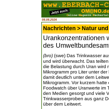
08.08.2026
Nachrichten > Natur un
Urankonzentrationen w
des Umweltbundesam
(bro)
(swe) Das Trinkwasser aus
und wird überwacht. Das teilten
die Belastung durch Uran wird re
Mikrogramm pro Liter unter der
damit deutlich unter dem Leit
Mikrogramm. Vor kurzem hatte e
Foodwatch über Uranwerte im Tr
den Medien gesorgt und viele 
Trinkwasserproben aus ganz De
über dem Leitwert.