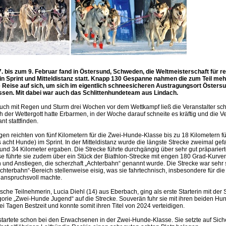
. bis zum 9. Februar fand in Östersund, Schweden, die Weltmeisterschaft für r
in Sprint und Mitteldistanz statt. Knapp 130 Gespanne nahmen die zum Teil me
 Reise auf sich, um sich im eigentlich schneesicheren Austragungsort Östersu
ssen. Mit dabei war auch das Schlittenhundeteam aus Lindach.
ch mit Regen und Sturm drei Wochen vor dem Wettkampf ließ die Veranstalter sch
der Wettergott hatte Erbarmen, in der Woche darauf schneite es kräftig und die V
nt stattfinden.
en reichten von fünf Kilometern für die Zwei-Hunde-Klasse bis zu 18 Kilometern fü
 acht Hunde) im Sprint. In der Mitteldistanz wurde die längste Strecke zweimal ge
und 34 Kilometer ergaben. Die Strecke führte durchgängig über sehr gut präpariert
e führte sie zudem über ein Stück der Biathlon-Strecke mit engen 180 Grad-Kurve
n und Anstiegen, die scherzhaft „Achterbahn“ genannt wurde. Die Strecke war sehr
hterbahn“-Bereich stellenweise eisig, was sie fahrtechnisch, insbesondere für di
anspruchsvoll machte.
sche Teilnehmerin, Lucia Diehl (14) aus Eberbach, ging als erste Starterin mit der
egorie „Zwei-Hunde Jugend“ auf die Strecke. Souverän fuhr sie mit ihren beiden H
rei Tagen Bestzeit und konnte somit ihren Titel von 2024 verteidigen.
 startete schon bei den Erwachsenen in der Zwei-Hunde-Klasse. Sie setzte auf Sich