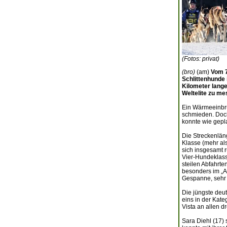
(Fotos: privat)
(bro)
(am)
Vom 7
Schlittenhunde 
Kilometer lange
Weltelite zu me
Ein Wärmeeinbru
schmieden. Doch 
konnte wie gepla
Die Streckenläng
Klasse (mehr als
sich insgesamt r
Vier-Hundeklass
steilen Abfahrte
besonders im „Ac
Gespanne, sehr 
Die jüngste deut
eins in der Kat
Vista an allen d
Sara Diehl (17)