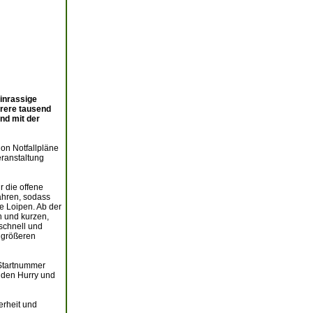
einrassige
hrere tausend
nd mit der
on Notfallpläne
eranstaltung
r die offene
fahren, sodass
e Loipen. Ab der
n und kurzen,
 schnell und
e größeren
 Startnummer
unden Hurry und
erheit und