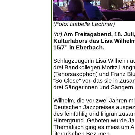
(Foto: Isabelle Lechner)
(hr)
Am Freitagabend, 18. Juli
Kulturlabors das Lisa Wilhel
15/7” in Eberbach.
Schlagzeugerin Lisa Wilhelm au
drei Bandkollegen Moritz Lang
(Tenorsaxophon) und Franz Bl
“So Close“ vor, das sie in Zus
drei Sängerinnen und Sängern
Wilhelm, die vor zwei Jahren m
Deutschen Jazzpreises ausgeze
des feinfühlig und filigran zu
Hintergrund. Geboten wurde Jaz
Thematisch ging es meist um All
literarischen Bezügen.