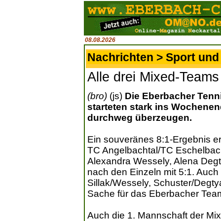
08.08.2026
Nachrichten > Sport und 
Alle drei Mixed-Teams 
(bro)
(js)
Die Eberbacher Tenn
starteten stark ins Wochene
durchweg überzeugen.
Ein souveränes 8:1-Ergebnis e
TC Angelbachtal/TC Eschelbach
Alexandra Wessely, Alena Degty
nach den Einzeln mit 5:1. Auch
Sillak/Wessely, Schuster/Degty
Sache für das Eberbacher Tea
Auch die 1. Mannschaft der Mix