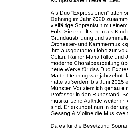
Kompositionen neuerer Zeit.
Als Duo “Expressionen” taten s
Dehning im Jahr 2020 zusammen
vielfältige Sopranistin mit ein
Folk. Sie erhielt schon als Ki
Grundausbildung und sammelte 
Orchester- und Kammermusikspie
ihre ausgeprägte Liebe zur Vok
Celan, Rainer Maria Rilke und 
moderne Choralbearbeitung übe
neue Werke für das Duo Expre
Martin Dehning war jahrzehnte
hatte außerdem bis Juni 2025 
Münster. Vor ziemlich genau ei
Professor in den Ruhestand. Se
musikalische Auftritte weiterhin
sind. Er erkundet nun in der
Gesang & Violine die Musikwelt
Da es für die Besetzung Sopra