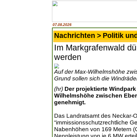
07.08.2026
Nachrichten > Politik un
Im Markgrafenwald dür
werden
Auf der Max-Wilhelmshöhe zwi
Grund sollen sich die Windräder
(hr)
Der projektierte Windpar
Wilhelmshöhe zwischen Eber
genehmigt.
Das Landratsamt des Neckar-Od
“immissionsschutzrechtliche Ge
Nabenhöhen von 169 Metern (G
Nennleistung von je 6 MW ertei