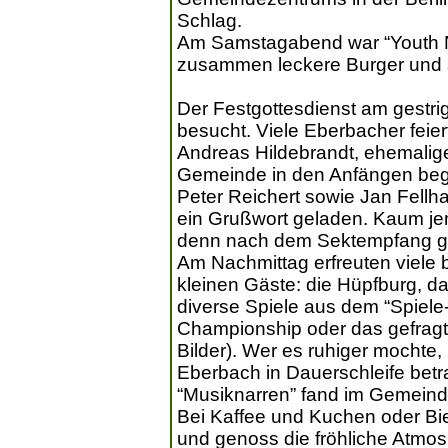
Schlag.
Am Samstagabend war “Youth Nig
zusammen leckere Burger und 
Der Festgottesdienst am gestr
besucht. Viele Eberbacher feie
Andreas Hildebrandt, ehemalige
Gemeinde in den Anfängen beglei
Peter Reichert sowie Jan Fellh
ein Grußwort geladen. Kaum j
denn nach dem Sektempfang gab 
Am Nachmittag erfreuten viele
kleinen Gäste: die Hüpfburg, d
diverse Spiele aus dem “Spiele-
Championship oder das gefrag
Bilder). Wer es ruhiger mochte
Eberbach in Dauerschleife betr
“Musiknarren” fand im Gemeinde
Bei Kaffee und Kuchen oder Bi
und genoss die fröhliche Atmo