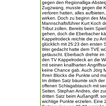
gegen den Regionalliga-Abstei
Zugzwang, musste gegen die Kap
verloren hatten, alles aufbiet
wirken. Doch zu beginn des M
Mannschaftsführer Kurt Koch de
Tribut zollen. Bereits beim Spie
gehen, doch die Eberbacher kä
Kappelrodeck reichte die zu An
glücklich mit 25:23 den ersten
Wer gedacht hatte dem TVE wü
getäuscht. Eberbach drehte im 
den TV Kappelrodeck an die Wan
mit seinen knallharten Angrif
keine Chance gab. Auch Jörg M
Ihren Blocks die Punkte und ma
Im dritten Satz bäumte sich de
offenen Schlagabtausch mit sen
Seiten. Stephan Andres, der zur
dritten Satz beim Außangriff, 
wichtige Punkte erzielen. Eine