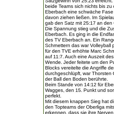
Satzgewinn von 25:23 erreicht.
beide Teams sich nichts bis zu
Eberbach eine schwäche Fase h
davon ziehen ließen. Im Spielau
gab den Satz mit 25:17 an den
Die Spannung stieg und die Zu
Eberbach. Es ging in die Endfa
des TV Eberbach an. Ein Rang
Schmettern das war Volleyball pu
für den TVE erhöhte Marc Schmi
auf 11:7. Auch eine Auszeit de
Wende. Jeder feitete um den P
Blocks vereitelte die Angriffe d
durchgeschlüpft, war Thorsten 
der Ball den Boden berührte.
Beim Stande von 14:12 für Eb
Wagges, den 15. Punkt und so
perfekt.
Mit diesem knappen Sieg hat di
den Topteams der Oberliga mit
erkennen, dass sie ihre Nerve