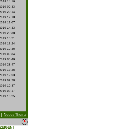
2019 14:16
2019 09:33
2019 20:14
2019 19:18
2019 13:07
2019 14:33
2019 20:38
2019 13:21
2019 18:24
2019 19:36
2019 09:34
2019 00:49
2019 23:47
2019 13:36
2019 12:53
2019 09:28
2019 19:37
2019 08:17
2019 16:25
|
Neues Thema
ZEIGEN]