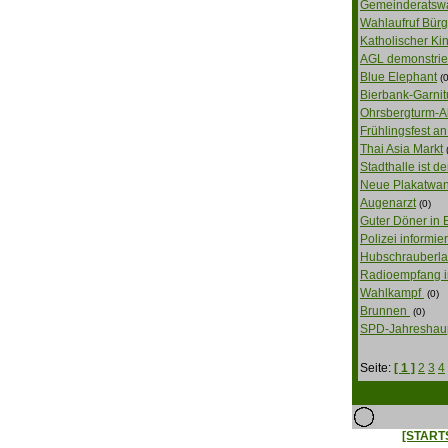
Gemeinderatsw
Wahlaufruf Bürg
Katholischer Ki
AGL demonstrier
Blue Elephant
(0
Bierbank-Garnit
Ohrsbergturm-Ab
Frühlingsfest an
Thai Asia Markt
Stadthalle ist 
Neue Plakatwan
Augenarzt
(0)
Guter Döner in
Polizei informier
Hubschrauberla
Radioempfang i
Wahlkampf
(0)
Brunnen
(0)
SPD-Jahreshau
Seite:
[ 1 ]
2
3
4
[START