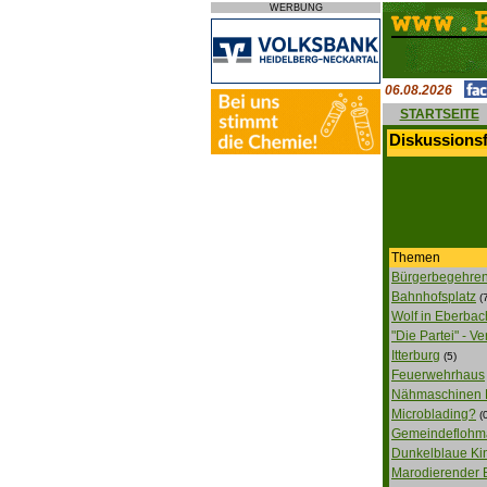
WERBUNG
06.08.2026
STARTSEITE
Diskussions
Themen
Bürgerbegehren
Bahnhofsplatz
(
Wolf in Eberbac
"Die Partei" - 
Itterburg
(5)
Feuerwehrhaus
Nähmaschinen 
Microblading?
(
Gemeindeflohma
Dunkelblaue Kin
Marodierender B