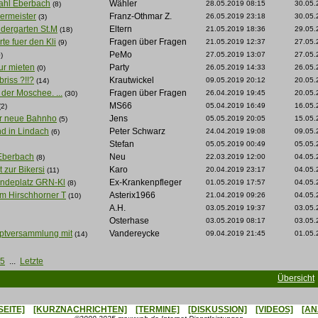
ahl Eberbach
Wähler
28.05.2019 08:15
30.05.
(8)
ermeister
Franz-Othmar Z.
26.05.2019 23:18
30.05.
(3)
ndergarten St.M
Eltern
21.05.2019 18:36
29.05.
(18)
te fuer den Kli
Fragen über Fragen
21.05.2019 12:37
27.05.
(9)
PeMo
27.05.2019 13:07
27.05.
)
ur mieten
Party
26.05.2019 14:33
26.05.
(0)
riss ?!!?
Krautwickel
09.05.2019 20:12
20.05.
(14)
 der Moschee. ...
Fragen über Fragen
26.04.2019 19:45
20.05.
(30)
MS66
05.04.2019 16:49
16.05.
(2)
der neue Bahnho
Jens
05.05.2019 20:05
15.05.
(5)
d in Lindach
Peter Schwarz
24.04.2019 19:08
09.05.
(6)
Stefan
05.05.2019 00:49
05.05.
 Eberbach
Neu
22.03.2019 12:00
04.05.
(8)
t zur Bikersi
Karo
20.04.2019 23:17
04.05.
(11)
ndeplatz GRN-Kl
Ex-Krankenpfleger
01.05.2019 17:57
04.05.
(8)
m Hirschhorner T
Asterix1966
21.04.2019 09:26
04.05.
(10)
A.H.
03.05.2019 19:37
03.05.
Osterhase
03.05.2019 08:17
03.05.
ptversammlung mit
Vandereycke
09.04.2019 21:45
01.05.
(14)
5
...
Letzte
Übersicht
SEITE]
[KURZNACHRICHTEN]
[TERMINE]
[DISKUSSION]
[VIDEOS]
[AN