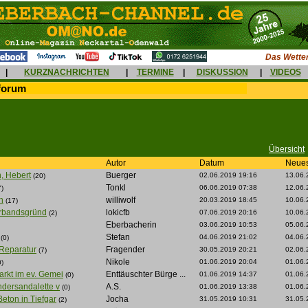
Das Wetter
|
KURZNACHRICHTEN
|
TERMINE
|
DISKUSSION
|
VIDEOS
forum
Übersicht
Autor
Datum
Neues
, Hebert
Buerger
02.06.2019 19:16
13.06.
(20)
Tonkl
06.06.2019 07:38
12.06.
7)
h
williwolf
20.03.2019 18:45
10.06.
(17)
Verbandsgründ
lokicfb
07.06.2019 20:16
10.06.
(2)
Eberbacherin
03.06.2019 10:53
05.06.
Stefan
04.06.2019 21:02
04.06.
(0)
Reparatur
Fragender
30.05.2019 20:21
02.06.
(7)
Nikole
01.06.2019 20:04
01.06.
0)
rkt im ev. Gemei
Enttäuschter Bürge ...
01.06.2019 14:37
01.06.
(0)
dersandalette v
A.S.
01.06.2019 13:38
01.06.
(0)
eton in Tiefgar
Jocha
31.05.2019 10:31
31.05.
(2)