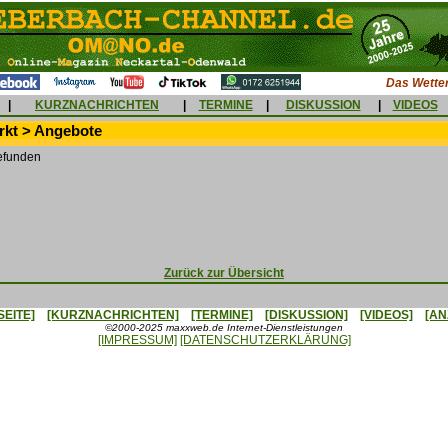
Das Wetter
|
KURZNACHRICHTEN
|
TERMINE
|
DISKUSSION
|
VIDEOS
kt > Angebote
efunden
Zurück zur Übersicht
SEITE]
[KURZNACHRICHTEN]
[TERMINE]
[DISKUSSION]
[VIDEOS]
[AN
©2000-2025 maxxweb.de Internet-Dienstleistungen
[IMPRESSUM]
[DATENSCHUTZERKLÄRUNG]