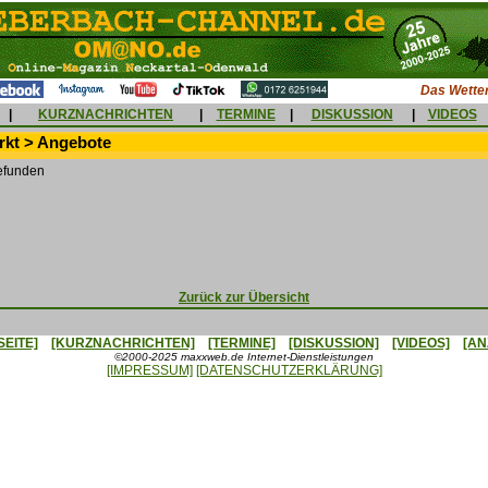
Das Wetter
|
KURZNACHRICHTEN
|
TERMINE
|
DISKUSSION
|
VIDEOS
kt > Angebote
efunden
Zurück zur Übersicht
SEITE]
[KURZNACHRICHTEN]
[TERMINE]
[DISKUSSION]
[VIDEOS]
[AN
©2000-2025 maxxweb.de Internet-Dienstleistungen
[IMPRESSUM]
[DATENSCHUTZERKLÄRUNG]