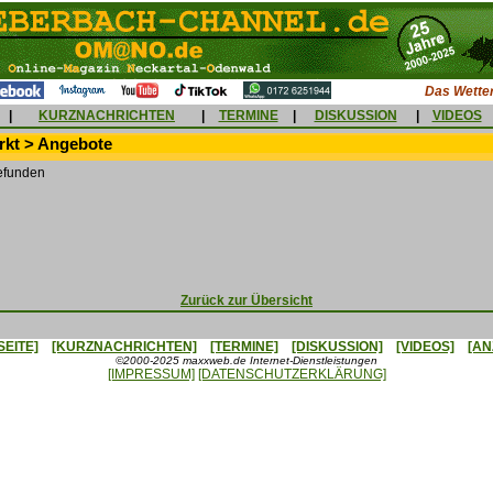
Das Wetter
|
KURZNACHRICHTEN
|
TERMINE
|
DISKUSSION
|
VIDEOS
kt > Angebote
efunden
Zurück zur Übersicht
SEITE]
[KURZNACHRICHTEN]
[TERMINE]
[DISKUSSION]
[VIDEOS]
[AN
©2000-2025 maxxweb.de Internet-Dienstleistungen
[IMPRESSUM]
[DATENSCHUTZERKLÄRUNG]