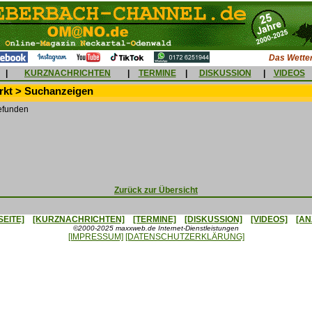
Das Wetter
|
KURZNACHRICHTEN
|
TERMINE
|
DISKUSSION
|
VIDEOS
kt > Suchanzeigen
efunden
Zurück zur Übersicht
SEITE]
[KURZNACHRICHTEN]
[TERMINE]
[DISKUSSION]
[VIDEOS]
[AN
©2000-2025 maxxweb.de Internet-Dienstleistungen
[IMPRESSUM]
[DATENSCHUTZERKLÄRUNG]