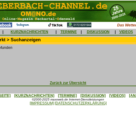
Das Wetter
|
KURZNACHRICHTEN
|
TERMINE
|
DISKUSSION
|
VIDEOS
kt > Suchanzeigen
efunden
Zurück zur Übersicht
SEITE]
[KURZNACHRICHTEN]
[TERMINE]
[DISKUSSION]
[VIDEOS]
[AN
©2000-2025 maxxweb.de Internet-Dienstleistungen
[IMPRESSUM]
[DATENSCHUTZERKLÄRUNG]