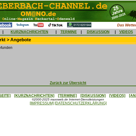
Das Wetter
|
KURZNACHRICHTEN
|
TERMINE
|
DISKUSSION
|
VIDEOS
kt > Angebote
efunden
Zurück zur Übersicht
SEITE]
[KURZNACHRICHTEN]
[TERMINE]
[DISKUSSION]
[VIDEOS]
[AN
©2000-2025 maxxweb.de Internet-Dienstleistungen
[IMPRESSUM]
[DATENSCHUTZERKLÄRUNG]