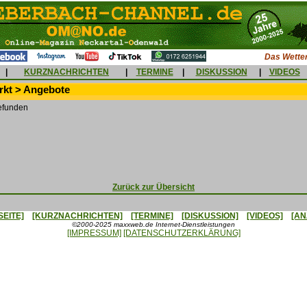
Das Wetter
|
KURZNACHRICHTEN
|
TERMINE
|
DISKUSSION
|
VIDEOS
kt > Angebote
efunden
Zurück zur Übersicht
SEITE]
[KURZNACHRICHTEN]
[TERMINE]
[DISKUSSION]
[VIDEOS]
[AN
©2000-2025 maxxweb.de Internet-Dienstleistungen
[IMPRESSUM]
[DATENSCHUTZERKLÄRUNG]