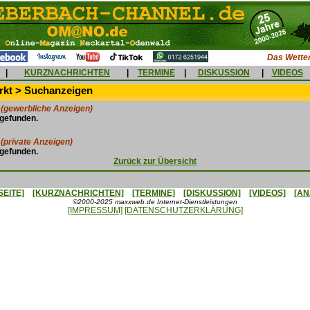
Das Wetter
|
KURZNACHRICHTEN
|
TERMINE
|
DISKUSSION
|
VIDEOS
kt > Suchanzeigen
(gewerbliche Anzeigen)
 gefunden.
(private Anzeigen)
 gefunden.
Zurück zur Übersicht
SEITE]
[KURZNACHRICHTEN]
[TERMINE]
[DISKUSSION]
[VIDEOS]
[AN
©2000-2025 maxxweb.de Internet-Dienstleistungen
[IMPRESSUM]
[DATENSCHUTZERKLÄRUNG]