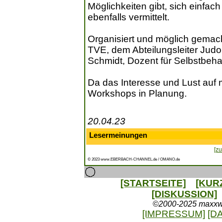
Möglichkeiten gibt, sich einfac
ebenfalls vermittelt.
Organisiert und möglich gema
TVE, dem Abteilungsleiter Judo
Schmidt, Dozent für Selbstbeh
Da das Interesse und Lust auf m
Workshops in Planung.
20.04.23
Lesermeinungen
[zu
© 2023 www.EBERBACH-CHANNEL.de / OMANO.de
[STARTSEITE]
[KUR
[DISKUSSION]
©2000-2025 maxxweb
[IMPRESSUM]
[D