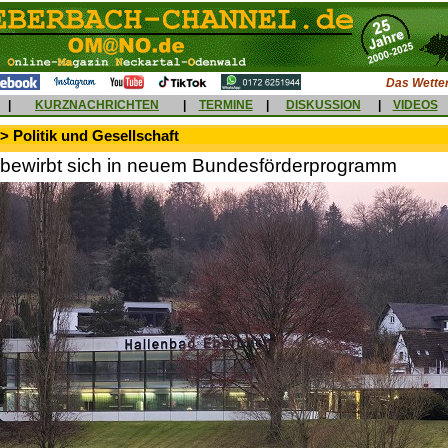
Das Wetter
|
KURZNACHRICHTEN
|
TERMINE
|
DISKUSSION
|
VIDEOS
> Politik und Gesellschaft
bewirbt sich in neuem Bundesförderprogramm