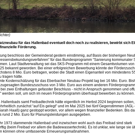
ichter)
tzneubau für das Hallenbad eventuell doch noch zu realisieren, bewirbt sich E
finanzielle Förderung.
ltung beschloss der Gemeinderat gestern einstimmig, auf Basis der bisherigen Ne
eressensbekundungsverfahren” für das Bundesprogramm “Sanierung kommunaler S
hmen. Laut Stadtverwaltung sei das SKS-Programm mit einem Gesamtvolumen von
025 bekannt geworden. Bei einer erfolgreichen Bewerbung könnte der Förderzusc
hstens 8 Mio. Euro betragen, wobei die Stadt einen Eigenanteil von mindestens 5
 tragen hätte.
nnte Kostenschätzung für das Eberbacher Neubau-Projekt lag bei 16 Mio. Euro. Bish
zugesagten Bundeszuschuss von 3 Mio. Euro aus einem anderen Förderprogramm,
 bei zwei Enthaltungen gefasster Beschluss - nicht in Anspruch genommen und offiz
” werden soll, um sich im neuen Förderprogramm überhaupt bewerben zu können.
Hallenbads samt Freibadtechnik hätte eigentlich im Herbst 2024 beginnen sollen
rheitlich zunächst “auf Eis gelegt” und im Mai 2025 bei fünf Gegenstimmen (AGL-
Sarah Haaß) ganz gestoppt worden, vor allem wegen finanzieller Bedenken. Bis d
its rund 2 Mio. Euro für Planungsleistungen ausgegeben.
r 1973 stammende Hallenbad und inzwischen wohl auch das Freibad sind stark
tig (beim Freibad vor allem die Badewassertechnik). Es ist unklar, wie lange sie 
en können ohne umfassende Erneuerungsmaßnahmen.