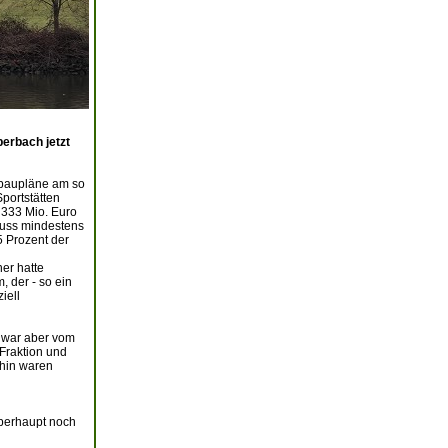
berbach jetzt
ubaupläne am so
portstätten
 333 Mio. Euro
huss mindestens
5 Prozent der
er hatte
 der - so ein
iell
, war aber vom
Fraktion und
ahin waren
überhaupt noch