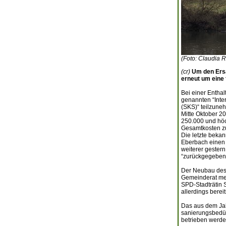
(Foto: Claudia R
(cr)
Um den Ersa
erneut um eine 
Bei einer Entha
genannten “Int
(SKS)“ teilzune
Mitte Oktober 2
250.000 und höc
Gesamtkosten zu
Die letzte beka
Eberbach einen 
weiterer gestern
“zurückgegeben
Der Neubau des 
Gemeinderat meh
SPD-Stadträtin 
allerdings bere
Das aus dem Jah
sanierungsbedürf
betrieben werd