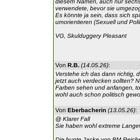
diesem Namen, auch nur sech
verwendete, bevor sie umgezo
Es könnte ja sein, dass sich sp
umorientieren (Sexuell und Polit
VG, Skulduggery Pleasant
Von
R.B.
(14.05.26)
:
Verstehe ich das dann richtig
jetzt auch verdecken sollten? N
Farben sehen und anfangen, to
wohl auch schon politisch gew
Von
Eberbacherin
(13.05.26)
:
@ Klarer Fall
Sie haben wohl extreme Langewe
Die bunte Jacke von BM Reichert