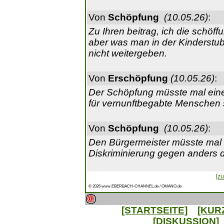
Von
Schöpfung
(10.05.26)
:
Zu Ihren beitrag, ich die schöff
aber was man in der Kinderstube
nicht weitergeben.
Von
Erschöpfung
(10.05.26)
:
Der Schöpfung müsste mal ein
für vernunftbegabte Menschen 
Von
Schöpfung
(10.05.26)
:
Den Bürgermeister müsste mal 
Diskriminierung gegen anders
[zu
© 2026 www.EBERBACH-CHANNEL.de / OMANO.de
[STARTSEITE]
[KUR
[DISKUSSION]