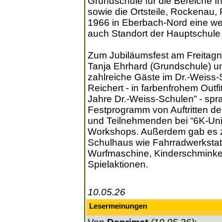
Grundschule für die Bereiche
sowie die Ortsteile, Rockenau
1966 in Eberbach-Nord eine wei
auch Standort der Hauptschule
Zum Jubiläumsfest am Freitagna
Tanja Ehrhard (Grundschule) 
zahlreiche Gäste im Dr.-Weiss-
Reichert - in farbenfrohem Outf
Jahre Dr.-Weiss-Schulen” - sp
Festprogramm von Auftritten d
und Teilnehmenden bei “6K-Uni
Workshops. Außerdem gab es z
Schulhaus wie Fahrradwerkstat
Wurfmaschine, Kinderschminken
Spielaktionen.
10.05.26
Lesermeinungen