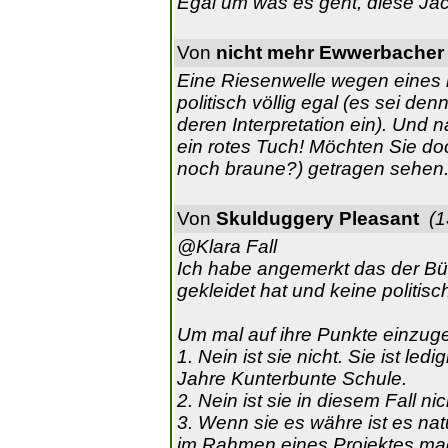
Egal um was es geht, diese Jac
Von
nicht mehr Ewwerbacher
Eine Riesenwelle wegen eines b
politisch völlig egal (es sei den
deren Interpretation ein). Und n
ein rotes Tuch! Möchten Sie d
noch braune?) getragen sehen
Von
Skulduggery Pleasant
(1
@Klara Fall
Ich habe angemerkt das der Bü
gekleidet hat und keine politi
Um mal auf ihre Punkte einzug
1. Nein ist sie nicht. Sie ist 
Jahre Kunterbunte Schule.
2. Nein ist sie in diesem Fall nic
3. Wenn sie es währe ist es nat
im Rahmen eines Projektes mac