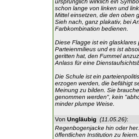
ursprünglich wirklich ein Symbol
schon lange von linken und link
Mittel einsetzen, die den obe
Sieh nach, ganz plakativ, bei An
Farbkombination bedienen.
Diese Flagge ist ein glasklares
Parteienmilieus und es ist abso
geritten hat, den Fummel anzuz
Anlass für eine Dienstaufsicht
Die Schule ist ein parteienpolit
erzogen werden, die befähigt sei
Meinung zu bilden. Sie brauche
genommen werden", kein "abhole
minder plumpe Weise.
Von
Ungläubig
(11.05.26)
:
Regenbogenjacke hin oder her.
öffentlichen Institution zu feier