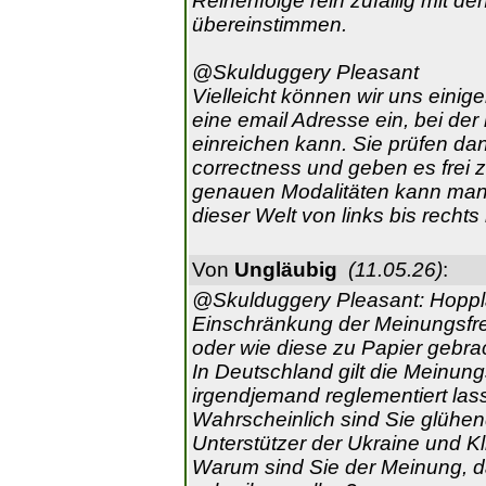
Reihenfolge rein zufällig mit 
übereinstimmen.
@Skulduggery Pleasant
Vielleicht können wir uns einige
eine email Adresse ein, bei der
einreichen kann. Sie prüfen dan
correctness und geben es frei z
genauen Modalitäten kann man 
dieser Welt von links bis rechts
Von
Ungläubig
(11.05.26)
:
@Skulduggery Pleasant: Hoppla,
Einschränkung der Meinungsfrei
oder wie diese zu Papier gebra
In Deutschland gilt die Meinung
irgendjemand reglementiert las
Wahrscheinlich sind Sie glühe
Unterstützer der Ukraine und K
Warum sind Sie der Meinung, d