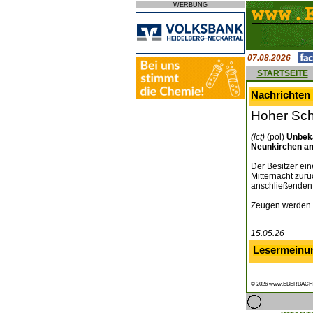
WERBUNG
07.08.2026
STARTSEITE
Nachrichten
Hoher Sch
(lct)
(pol)
Unbeka
Neunkirchen an
Der Besitzer ei
Mitternacht zurü
anschließenden
Zeugen werden g
15.05.26
Lesermeinu
© 2026 www.EBERBACH