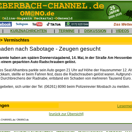
Das Wetter
|
KURZNACHRICHTEN
|
TERMINE
|
DISKUSSION
|
VIDEOS
 > Vermischtes
aden nach Sabotage - Zeugen gesucht
nnte haben am späten Donnerstagabend, 14. Mai, in der Straße Am Hessenber
 einem geparkten Auto Radschrauben gelöst.
nes Seat Alhambra parkte sein Auto gegen 21 Uhr auf Höhe der Hausnummer 12. Al
ckkam, stellte er beim Fahren fest, dass die Radschrauben gelöst waren. Aufgrund
 Durchbrechens der Radnabe, entstand ein Schaden von mehreren Tausend Euro.
ebeten, sich unter der Tel. (06261) 8090 beim Polizeirevier Mosbach zu melden.
ngen
Lesermei
[zurück zur Übersicht]
-CHANNEL.de / OMANO.de