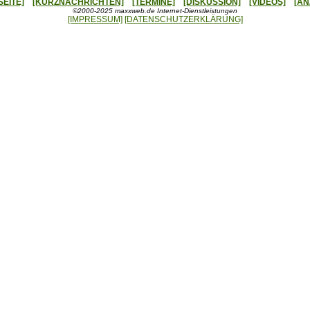
SEITE]
[KURZNACHRICHTEN]
[TERMINE]
[DISKUSSION]
[VIDEOS]
[AN
©2000-2025 maxxweb.de Internet-Dienstleistungen
[IMPRESSUM]
[DATENSCHUTZERKLÄRUNG]