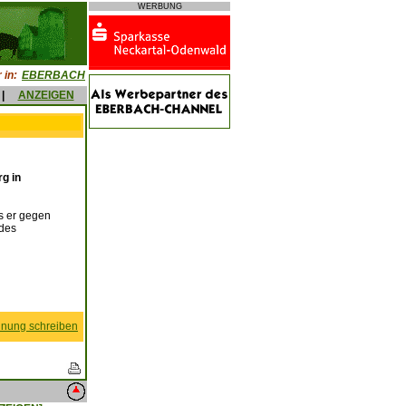
WERBUNG
 in:
EBERBACH
|
ANZEIGEN
g in
s er gegen
 des
nung schreiben