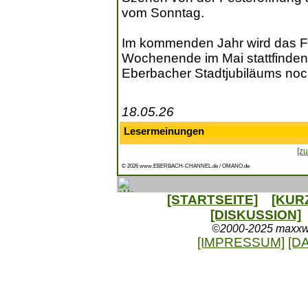
vom Sonntag.
Im kommenden Jahr wird das Fr
Wochenende im Mai stattfinden 
Eberbacher Stadtjubiläums noc
18.05.26
Lesermeinungen
[zu
© 2026 www.EBERBACH-CHANNEL.de / OMANO.de
[STARTSEITE]
[KUR
[DISKUSSION]
©2000-2025 maxxweb
[IMPRESSUM]
[D