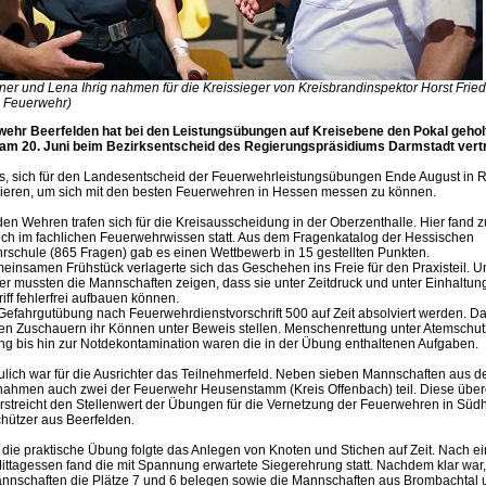
er und Lena Ihrig nahmen für die Kreissieger von Kreisbrandinspektor Horst Fried
: Feuerwehr)
wehr Beerfelden hat bei den Leistungsübungen auf Kreisebene den Pokal gehol
am 20. Juni beim Bezirksentscheid des Regierungspräsidiums Darmstadt vertr
 es, sich für den Landesentscheid der Feuerwehrleistungsübungen Ende August in 
izieren, um sich mit den besten Feuerwehren in Hessen messen zu können.
en Wehren trafen sich für die Kreisausscheidung in der Oberzenthalle. Hier fand 
ich im fachlichen Feuerwehrwissen statt. Aus dem Fragenkatalog der Hessischen
schule (865 Fragen) gab es einen Wettbewerb in 15 gestellten Punkten.
insamen Frühstück verlagerte sich das Geschehen ins Freie für den Praxisteil. 
ter mussten die Mannschaften zeigen, dass sie unter Zeitdruck und unter Einhaltu
ff fehlerfrei aufbauen können.
Gefahrgutübung nach Feuerwehrdienstvorschrift 500 auf Zeit absolviert werden. Da
n Zuschauern ihr Können unter Beweis stellen. Menschenrettung unter Atemschut
 bis hin zur Notdekontamination waren die in der Übung enthaltenen Aufgaben.
ulich war für die Ausrichter das Teilnehmerfeld. Neben sieben Mannschaften aus 
ahmen auch zwei der Feuerwehr Heusenstamm (Kreis Offenbach) teil. Diese überö
erstreicht den Stellenwert der Übungen für die Vernetzung der Feuerwehren in Süd
chützer aus Beerfelden.
 die praktische Übung folgte das Anlegen von Knoten und Stichen auf Zeit. Nach e
tagessen fand die mit Spannung erwartete Siegerehrung statt. Nachdem klar war
nnschaften die Plätze 7 und 6 belegen sowie die Mannschaften aus Brombachtal 