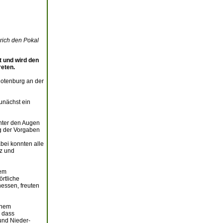
rich den Pokal
t und wird den
eten.
Rotenburg an der
zunächst ein
Unter den Augen
ng der Vorgaben
bei konnten alle
z und
dem
rtliche
hessen, freuten
inem
, dass
und Nieder-