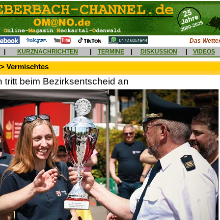
Das Wetter
|
KURZNACHRICHTEN
|
TERMINE
|
DISKUSSION
|
VIDEOS
 > Vermischtes
 tritt beim Bezirksentscheid an