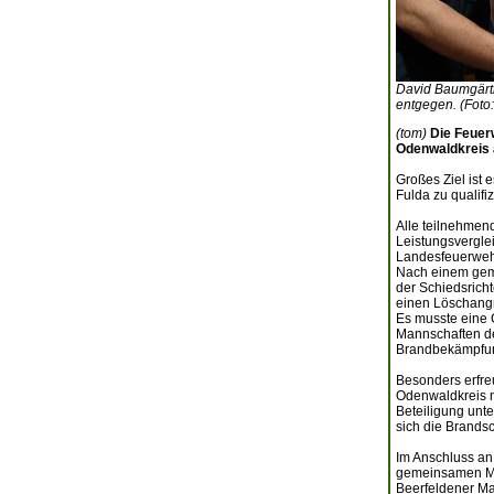
David Baumgärtn
entgegen. (Foto
(tom)
Die Feuer
Odenwaldkreis 
Großes Ziel ist
Fulda zu qualif
Alle teilnehmend
Leistungsvergle
Landesfeuerwehr
Nach einem geme
der Schiedsrich
einen Löschangri
Es musste eine 
Mannschaften de
Brandbekämpfung
Besonders erfre
Odenwaldkreis n
Beteiligung unt
sich die Brands
Im Anschluss an
gemeinsamen Mit
Beerfeldener Ma