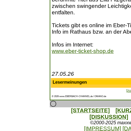
zwischen swingender Leichtigkei
entfalten.
Tickets gibt es online im Eber-Ti
Info im Rathaus bzw. an der A
Infos im Internet:
www.eber-ticket-shop.de
27.05.26
Lesermeinungen
[zu
© 2026 www.EBERBACH-CHANNEL.de / OMANO.de
[STARTSEITE]
[KUR
[DISKUSSION]
©2000-2025 maxxweb
[IMPRESSUM]
[D