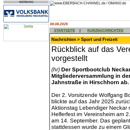
WERBUNG
08.08.2026
STARTSEITE
|
KURZNACHRICHTEN
Nachrichten > Sport und Freizeit
Rückblick auf das Vere
vorgestellt
(hr)
Der Sportbootclub Neckar 
Mitgliederversammlung in der
Jahnstraße in Hirschhorn ab.
Der 2. Vorsitzende Wolfgang 
blickte auf das Jahr 2025 zurü
Aktionstag Lebendiger Neckar m
Helferfest im Vereinsheim am 2
am 14. September. Das geplante
stattdessen wurde zu einem G