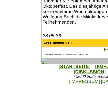
und/oder 5. September, Abfahre
Oktoberfest. Das diesjährige A
keine weiteren Wortmeldungen g
Wolfgang Boch die Mitgliederv
Teilnehmenden.
28.05.26
Lesermeinungen
[zu
© 2026 www.EBERBACH-CHANNEL.de / OMANO.de
[STARTSEITE]
[KUR
[DISKUSSION]
©2000-2025 maxxweb
[IMPRESSUM]
[D