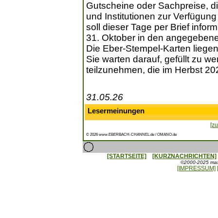
Gutscheine oder Sachpreise, d
und Institutionen zur Verfügun
soll dieser Tage per Brief info
31. Oktober in den angegeben
Die Eber-Stempel-Karten liegen
Sie warten darauf, gefüllt zu 
teilzunehmen, die im Herbst 202
31.05.26
Lesermeinungen
[zu
© 2026 www.EBERBACH-CHANNEL.de / OMANO.de
[STARTSEITE]
[KURZNACHRICHTEN]
©2000-2025 maxx
[IMPRESSUM]