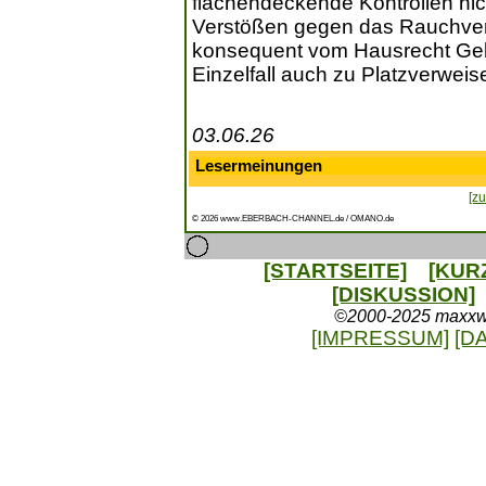
flächendeckende Kontrollen nich
Verstößen gegen das Rauchver
konsequent vom Hausrecht Ge
Einzelfall auch zu Platzverwe
03.06.26
Lesermeinungen
[zu
© 2026 www.EBERBACH-CHANNEL.de / OMANO.de
[STARTSEITE]
[KUR
[DISKUSSION]
©2000-2025 maxxweb
[IMPRESSUM]
[D