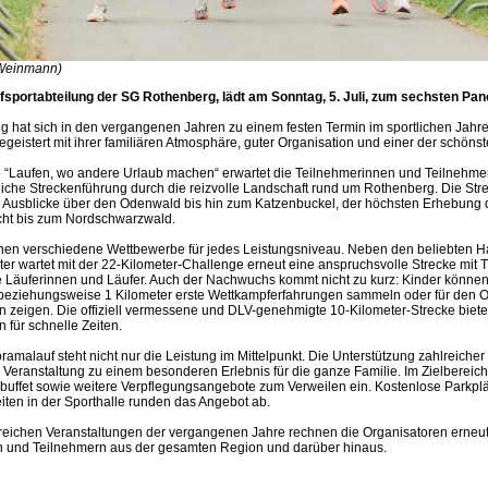
 Weinmann)
fsportabteilung der SG Rothenberg, lädt am Sonntag, 5. Juli, zum sechsten Pan
ng hat sich in den vergangenen Jahren zu einem festen Termin im sportlichen Jahr
egeistert mit ihrer familiären Atmosphäre, guter Organisation und einer der schöns
 “Laufen, wo andere Urlaub machen“ erwartet die Teilnehmerinnen und Teilnehme
che Streckenführung durch die reizvolle Landschaft rund um Rothenberg. Die Stre
Ausblicke über den Odenwald bis hin zum Katzenbuckel, der höchsten Erhebung 
icht bis zum Nordschwarzwald.
hen verschiedene Wettbewerbe für jedes Leistungsniveau. Neben den beliebten H
er wartet mit der 22-Kilometer-Challenge erneut eine anspruchsvolle Strecke mit T
te Läuferinnen und Läufer. Auch der Nachwuchs kommt nicht zu kurz: Kinder können
 beziehungsweise 1 Kilometer erste Wettkampferfahrungen sammeln oder für den
n zeigen. Die offiziell vermessene und DLV-genehmigte 10-Kilometer-Strecke biete
 für schnelle Zeiten.
malauf steht nicht nur die Leistung im Mittelpunkt. Die Unterstützung zahlreicher
 Veranstaltung zu einem besonderen Erlebnis für die ganze Familie. Im Zielbereic
buffet sowie weitere Verpflegungsangebote zum Verweilen ein. Kostenlose Parkpl
ten in der Sporthalle runden das Angebot ab.
reichen Veranstaltungen der vergangenen Jahre rechnen die Organisatoren erneut
 und Teilnehmern aus der gesamten Region und darüber hinaus.