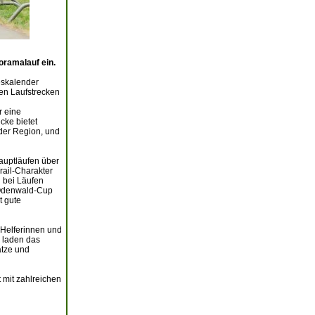
oramalauf ein.
eskalender
ten Laufstrecken
r eine
cke bietet
der Region, und
auptläufen über
rail-Charakter
 bei Läufen
 Odenwald-Cup
t gute
 Helferinnen und
h laden das
ätze und
 mit zahlreichen