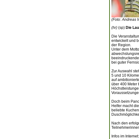
(Foto: Andreas
(hr)
(sp)
Die Lau
Die Veranstaltu
entwickelt und b
der Region.
Unter dem Motto
abwechslungsrei
beeindruckende 
bei guter Ferns
Zur Auswahl ste
5 und 10 Kilomet
auf ambitionier
über 400 Meter
Höchstleistunge
Voraussetzungen
Doch beim Panora
Helfer macht die
beliebte Kuchen
Duschmöglichkei
Nach den erfolg
Teilnehmerinnen
Infos im Internet: