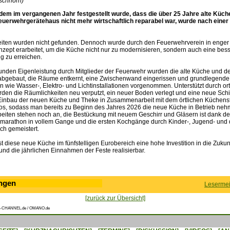
rschhorn)
em im vergangenen Jahr festgestellt wurde, dass die über 25 Jahre alte Küch
euerwehrgerätehaus nicht mehr wirtschaftlich reparabel war, wurde nach eine
iten wurden nicht gefunden. Dennoch wurde durch den Feuerwehrverein in enger
nzept erarbeitet, um die Küche nicht nur zu modernisieren, sondern auch eine bes
 zu erreichen.
tunden Eigenleistung durch Mitglieder der Feuerwehr wurden die alte Küche und d
abgebaut, die Räume entkernt, eine Zwischenwand eingerissen und grundlegende
n wie Wasser-, Elektro- und Lichtinstallationen vorgenommen. Unterstützt durch o
den die Räumlichkeiten neu verputzt, ein neuer Boden verlegt und eine neue Sch
Einbau der neuen Küche und Theke in Zusammenarbeit mit dem örtlichen Küchens
slos, sodass man bereits zu Beginn des Jahres 2026 die neue Küche in Betrieb neh
beiten stehen noch an, die Bestückung mit neuem Geschirr und Gläsern ist dank d
rathon in vollem Gange und die ersten Kochgänge durch Kinder-, Jugend- und d
ch gemeistert.
st diese neue Küche im fünfstelligen Eurobereich eine hohe Investition in die Zuku
nd die jährlichen Einnahmen der Feste realisierbar.
ngen
Lesermei
[zurück zur Übersicht]
-CHANNEL.de / OMANO.de