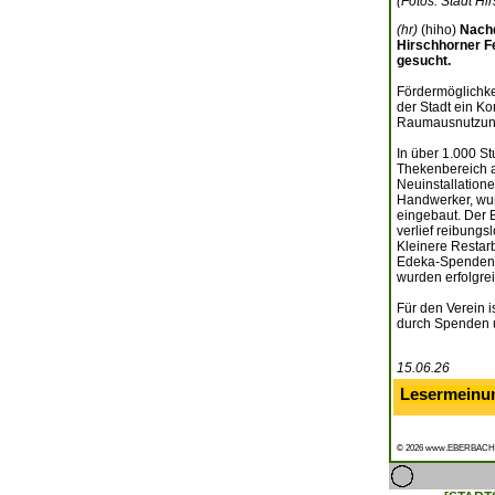
(Fotos: Stadt Hi
(hr)
(hiho)
Nachd
Hirschhorner F
gesucht.
Fördermöglichke
der Stadt ein Ko
Raumausnutzung
In über 1.000 S
Thekenbereich 
Neuinstallatione
Handwerker, wur
eingebaut. Der 
verlief reibung
Kleinere Restar
Edeka-Spendenma
wurden erfolgrei
Für den Verein i
durch Spenden u
15.06.26
Lesermeinu
© 2026 www.EBERBACH