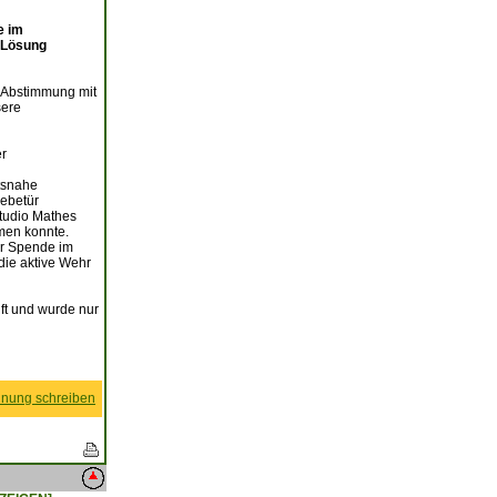
e im
r Lösung
 Abstimmung mit
sere
er
rtsnahe
iebetür
tudio Mathes
men konnte.
er Spende im
ie aktive Wehr
nft und wurde nur
nung schreiben