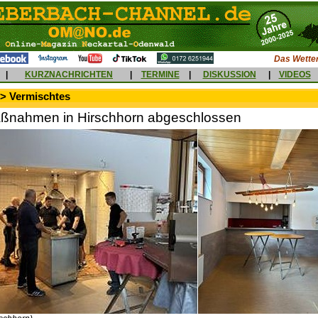
Das Wetter
|
KURZNACHRICHTEN
|
TERMINE
|
DISKUSSION
|
VIDEOS
 > Vermischtes
nahmen in Hirschhorn abgeschlossen