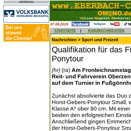
WERBUNG
07.08.2026
STARTSEITE
|
KURZNACHRICHTEN
Nachrichten > Sport und Freizeit
Qualifikation für das 
Ponytour
(hr)
(ra)
Am Fronleichnamstag,
Reit- und Fahrverein Oberze
auf dem Turnier in Fußgönnhe
Zunächst absolvierte das Duo d
Horst-Gebers-Ponytour Small, 
Klasse A* über 90 cm. Mit einer
beiden den erfolgreichen Einsti
Anschließend gingen Emmerich 
der Horst-Gebers-Ponytour Smal