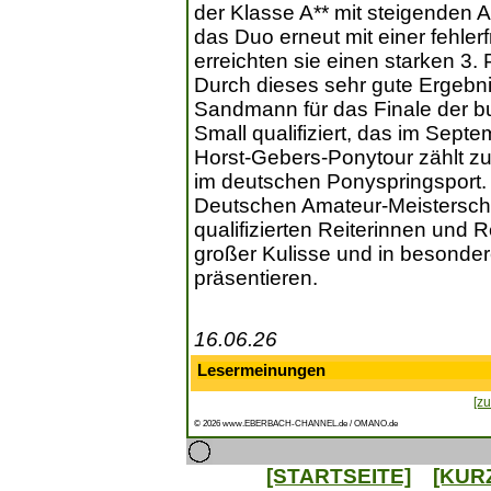
der Klasse A** mit steigenden
das Duo erneut mit einer fehler
erreichten sie einen starken 3. P
Durch dieses sehr gute Ergebn
Sandmann für das Finale der 
Small qualifiziert, das im Septe
Horst-Gebers-Ponytour zählt 
im deutschen Ponyspringsport.
Deutschen Amateur-Meisterscha
qualifizierten Reiterinnen und R
großer Kulisse und in besonde
präsentieren.
16.06.26
Lesermeinungen
[zu
© 2026 www.EBERBACH-CHANNEL.de / OMANO.de
[STARTSEITE]
[KUR