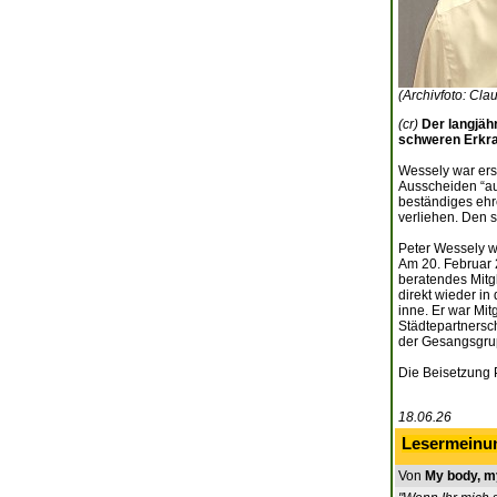
(Archivfoto: Cla
(cr)
Der langjäh
schweren Erkra
Wessely war ers
Ausscheiden “au
beständiges ehr
verliehen. Den s
Peter Wessely w
Am 20. Februar 
beratendes Mitg
direkt wieder in
inne. Er war Mi
Städtepartnersc
der Gesangsgrup
Die Beisetzung P
18.06.26
Lesermeinu
Von
My body, m