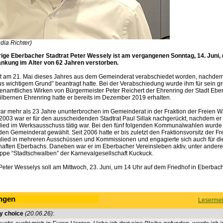
udia Richter)
rige Eberbacher Stadtrat Peter Wessely ist am vergangenen Sonntag, 14. Juni, 
nkung im Alter von 62 Jahren verstorben.
t am 21. Mai dieses Jahres aus dem Gemeinderat verabschiedet worden, nachdem
s wichtigem Grund” beantragt hatte. Bei der Verabschiedung wurde ihm für sein g
enamtliches Wirken von Bürgermeister Peter Reichert der Ehrenring der Stadt Ebe
ilbernen Ehrenring hatte er bereits im Dezember 2019 erhalten.
ar mehr als 23 Jahre ununterbrochen im Gemeinderat in der Fraktion der Freien Wä
2003 war er für den ausscheidenden Stadtrat Paul Sillak nachgerückt, nachdem er
lied im Werksausschuss tätig war. Bei den fünf folgenden Kommunalwahlen wurde
 den Gemeinderat gewählt. Seit 2006 hatte er bis zuletzt den Fraktionsvorsitz der F
tglied in mehreren Ausschüssen und Kommissionen und engagierte sich auch für di
haften Eberbachs. Daneben war er im Eberbacher Vereinsleben aktiv, unter andere
pe “Stadtschwalben” der Karnevalgesellschaft Kuckuck.
eter Wesselys soll am Mittwoch, 23. Juni, um 14 Uhr auf dem Friedhof in Eberbach 
ngen
Lesermei
y choice
(20.06.26)
: