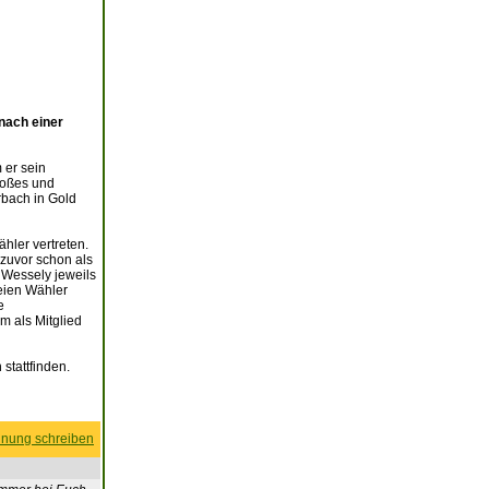
nach einer
 er sein
roßes und
rbach in Gold
hler vertreten.
 zuvor schon als
 Wessely jeweils
reien Wähler
e
m als Mitglied
stattfinden.
nung schreiben