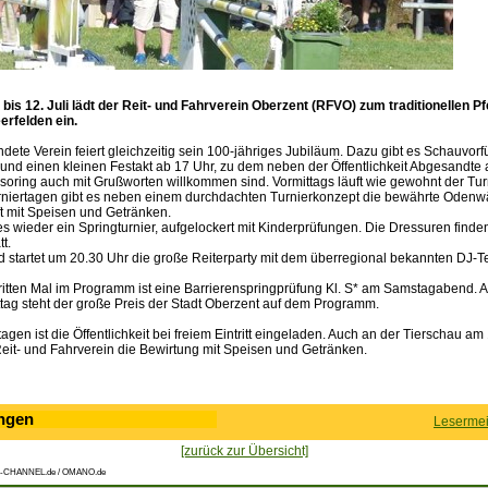
 bis 12. Juli lädt der Reit- und Fahrverein Oberzent (RFVO) zum traditionellen P
erfelden ein.
dete Verein feiert gleichzeitig sein 100-jähriges Jubiläum. Dazu gibt es Schauvo
 und einen kleinen Festakt ab 17 Uhr, zu dem neben der Öffentlichkeit Abgesandte
soring auch mit Grußworten willkommen sind. Vormittags läuft wie gewohnt der Tur
urniertagen gibt es neben einem durchdachten Turnierkonzept die bewährte Odenw
t mit Speisen und Getränken.
s wieder ein Springturnier, aufgelockert mit Kinderprüfungen. Die Dressuren find
tt.
 startet um 20.30 Uhr die große Reiterparty mit dem überregional bekannten DJ-
tten Mal im Programm ist eine Barrierenspringprüfung Kl. S* am Samstagabend. 
ag steht der große Preis der Stadt Oberzent auf dem Programm.
agen ist die Öffentlichkeit bei freiem Eintritt eingeladen. Auch an der Tierschau am 
eit- und Fahrverein die Bewirtung mit Speisen und Getränken.
ngen
Lesermei
[zurück zur Übersicht]
-CHANNEL.de / OMANO.de