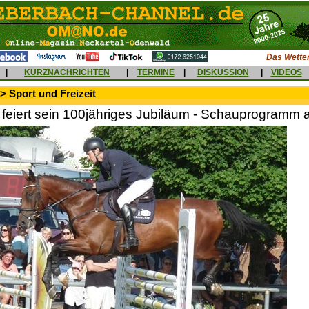
Das Wetter
|
KURZNACHRICHTEN
|
TERMINE
|
DISKUSSION
|
VIDEOS
> Sport und Freizeit
 feiert sein 100jähriges Jubiläum - Schauprogramm 