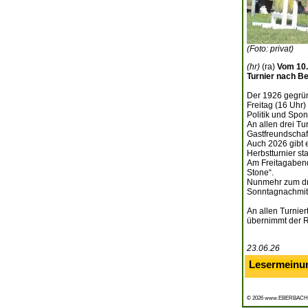
(Foto: privat)
(hr)
(ra)
Vom 10.
Turnier nach Be
Der 1926 gegrün
Freitag (16 Uhr)
Politik und Spon
An allen drei T
Gastfreundschaf
Auch 2026 gibt e
Herbstturnier sta
Am Freitagabend
Stone“.
Nunmehr zum dri
Sonntagnachmitt
An allen Turniert
übernimmt der R
23.06.26
Lesermeinu
© 2026 www.EBERBACH