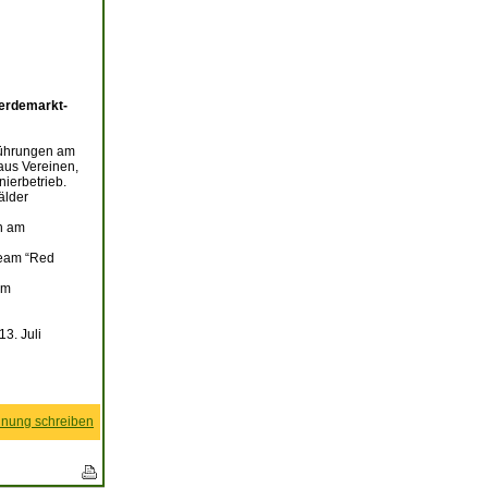
ferdemarkt-
rführungen am
 aus Vereinen,
nierbetrieb.
älder
en am
Team “Red
Am
13. Juli
nung schreiben