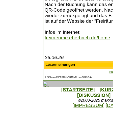
Nach der Buchung kann das en
QR-Code geöffnet werden. Nach
wieder zurückgelegt und das F
ist auf der Website der “Freiräu
Infos im Internet:
freiraeume.eberbach.de/home
26.06.26
Lesermeinungen
[zu
© 2026 www.EBERBACH-CHANNEL.de / OMANO.de
[STARTSEITE]
[KUR
[DISKUSSION]
©2000-2025 maxxweb
[IMPRESSUM]
[D