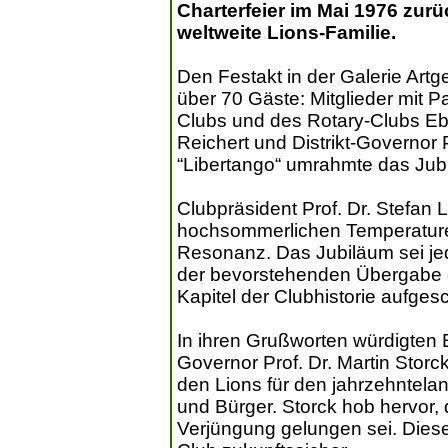
Charterfeier im Mai 1976 zurüc
weltweite Lions-Familie.
Den Festakt in der Galerie Art
über 70 Gäste: Mitglieder mit Pa
Clubs und des Rotary-Clubs Eb
Reichert und Distrikt-Governor P
“Libertango“ umrahmte das Jub
Clubpräsident Prof. Dr. Stefan 
hochsommerlichen Temperaturen
Resonanz. Das Jubiläum sei jed
der bevorstehenden Übergabe 
Kapitel der Clubhistorie aufges
In ihren Grußworten würdigten B
Governor Prof. Dr. Martin Stor
den Lions für den jahrzehntel
und Bürger. Storck hob hervor, 
Verjüngung gelungen sei. Dies