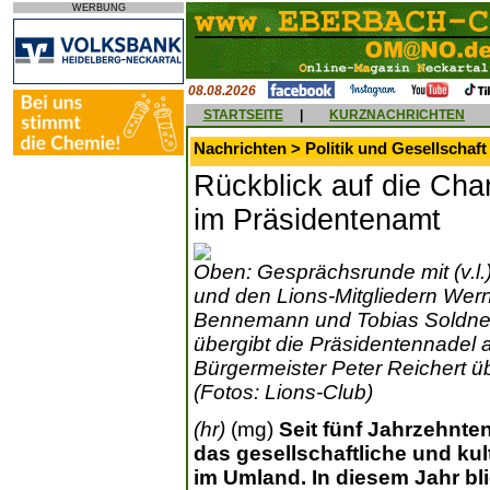
WERBUNG
08.08.2026
STARTSEITE
|
KURZNACHRICHTEN
Nachrichten > Politik und Gesellschaft
Rückblick auf die Cha
im Präsidentenamt
Oben: Gesprächsrunde mit (v.l.) 
und den Lions-Mitgliedern Werne
Bennemann und Tobias Soldner. U
übergibt die Präsidentennadel 
Bürgermeister Peter Reichert ü
(Fotos: Lions-Club)
(hr)
(mg)
Seit fünf Jahrzehnte
das gesellschaftliche und kul
im Umland. In diesem Jahr blic